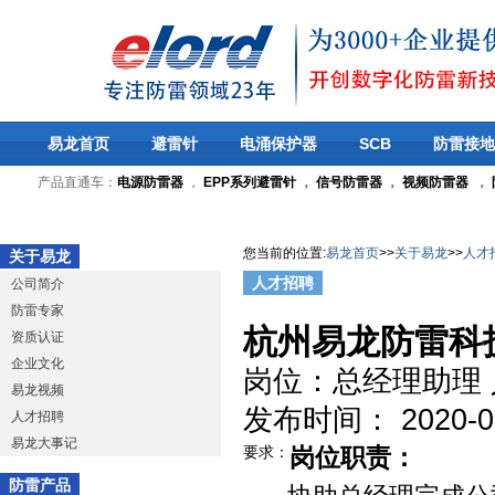
易龙首页
避雷针
电涌保护器
SCB
防雷接地
产品直通车：
电源防雷器
，
EPP系列避雷针
，
信号防雷器
，
视频防雷器
，
您当前的位置
:
易龙首页
>>
关于易龙
>>
人才
关于易龙
人才招聘
公司简介
防雷专家
杭州易龙防雷科
资质认证
企业文化
岗位：总经理助理 
易龙视频
发布时间： 2020-09-
人才招聘
易龙大事记
要求：
岗位职责：
防雷产品