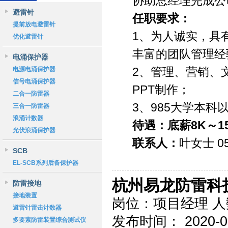
协助总经理完成公
避雷针
任职要求：
提前放电避雷针
1、为人诚实，具
优化避雷针
丰富的团队管理经
电涌保护器
2、管理、营销、
电源电涌保护器
信号电涌保护器
PPT制作；
二合一防雷器
3、985大学本科
三合一防雷器
浪涌计数器
待遇：底薪8K～1
光伏浪涌保护器
联系人：
叶女士 05
SCB
EL-SCB系列后备保护器
杭州易龙防雷科
防雷接地
接地装置
岗位：项目经理 人
避雷针雷击计数器
发布时间： 2020-09-
多要素防雷装置综合测试仪