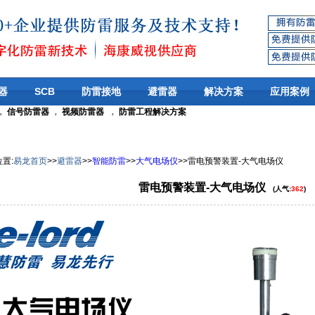
器
SCB
防雷接地
避雷器
解决方案
应用案例
，
信号防雷器
，
视频防雷器
，
防雷工程解决方案
位置
:
易龙首页
>>
避雷器
>>
智能防雷
>>
大气电场仪
>>
雷电预警装置-大气电场仪
雷电预警装置-大气电场仪
(人气:
362
)