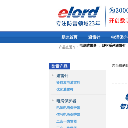
易龙首页
避雷针
电涌保护
电源防雷器
，
EPP系列避雷针
产品直通车：
您当前的
防雷产品
避雷针
提前放电避雷针
优化避雷针
电涌保护器
电源电涌保护器
信号电涌保护器
二合一防雷器