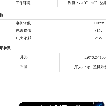
工作环境
温度：-20℃~70℃ 湿度
数
电机转数
600rpm
电源提供
±12v
电力消耗
<4W
形参数
外形
320*320*13
重量
探头2.5kg 整机带