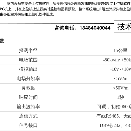
数
探测半径
15公里
电场范围
-50kv/m~+50k
模拟输出
-10v~+10v
电场分辨率
<5V/m
灵敏度
<50V/m
响应时间
1秒
输出波特率
可调，初始960
通信方式
有线RS485、无线
信号接口
DB9芯232、4