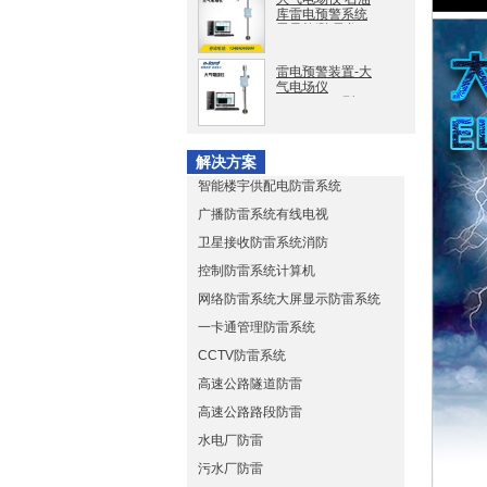
库雷电预警系统
雷暴检测 易龙
EL-EFM1.0
雷电预警装置-大
气电场仪
EL-EFM1.0型
解决方案
智能楼宇供配电防雷系统
广播防雷系统有线电视
卫星接收防雷系统消防
控制防雷系统计算机
网络防雷系统大屏显示防雷系统
一卡通管理防雷系统
CCTV防雷系统
高速公路隧道防雷
高速公路路段防雷
水电厂防雷
污水厂防雷