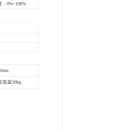
：0%~100%
00mm
安装架20kg