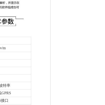
v/m
0波特率
GPRS
85接口