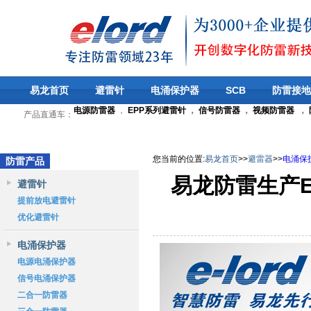
易龙首页
避雷针
电涌保护器
SCB
防雷接地
电源防雷器
，
EPP系列避雷针
，
信号防雷器
，
视频防雷器
，
产品直通车：
您当前的位置
:
易龙首页
>>
避雷器
>>
电涌保
防雷产品
易龙防雷生产E
避雷针
提前放电避雷针
优化避雷针
电涌保护器
电源电涌保护器
信号电涌保护器
二合一防雷器