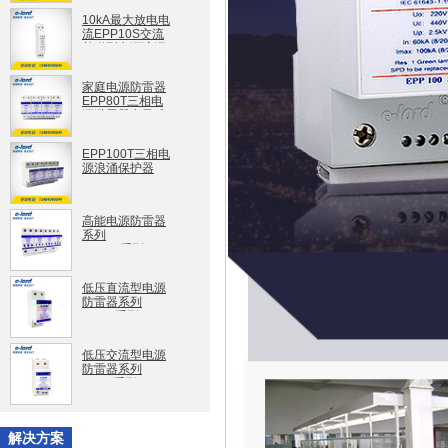
EPP100S
10kA最大放电电
流EPP10S交流
并联型电源浪涌
保护器
EPP10S
家庭电源防雷器
EPP80T三相电
源避雷器电子式
EPP80T
EPP100T三相电
源浪涌保护器
EPP100T
高能电源防雷器
系列
EPPT1系列
低压直流型电源
防雷器系列
EPPD系列
低压交流型电源
防雷器系列
EPPA系列
解决方案