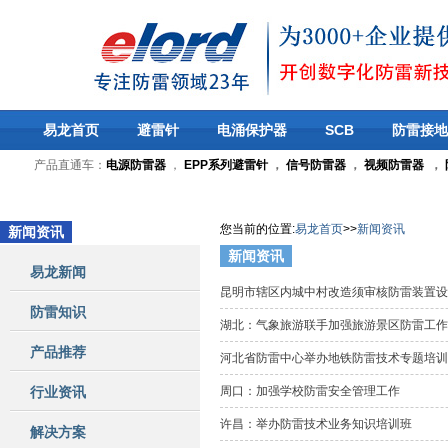
易龙首页
避雷针
电涌保护器
SCB
防雷接地
产品直通车：
电源防雷器
，
EPP系列避雷针
，
信号防雷器
，
视频防雷器
，
您当前的位置
:
易龙首页
>>
新闻资讯
新闻资讯
新闻资讯
易龙新闻
昆明市辖区内城中村改造须审核防雷装置
防雷知识
湖北：气象旅游联手加强旅游景区防雷工
产品推荐
河北省防雷中心举办地铁防雷技术专题培
行业资讯
周口：加强学校防雷安全管理工作
许昌：举办防雷技术业务知识培训班
解决方案