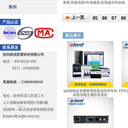
青海:雷暴强度5年来最高 防雷减灾待加强
案例
上一页
85
86
87
88
产品认证
新品展示
联系易龙
杭州易龙防雷科技有限公司
电话：
400-6018-456
0571 - 97666008
客服热线 ：13484040044
spd智能监管预警系统易龙防雷专利
EPR
制造智能交通防雷系统
地址：杭州市滨江区浙工大
SPD智能监管预警系统
人工智能创新研究院1号楼2楼
QQ咨询：
Email:office@e-lord.net