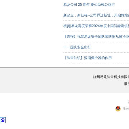
易龙公司 25 周年 爱心助残公益行
新起点，新征程--公司乔迁新址，开启辉
祝贺|易龙再度荣膺2024年度中国智能建
【喜报】祝贺易龙安全团队荣获第九届“创
客组）三等奖
十一国庆安全出行
【防雷知识】浪涌保护器的作用
杭州易龙防雷科技有限
服
浙公