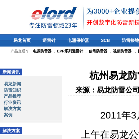
易龙首页
避雷针
电涌保护器
SCB
防雷接地
产品直通车：
电源防雷器
，
EPP系列避雷针
，
信号防雷器
，
视频防雷器
，
新闻资讯
杭州易龙防
易龙新闻
来源：易龙防雷公
防雷知识
产品推荐
行业资讯
解决方案
2011
年
3
案例
解决方案
上午在易龙公