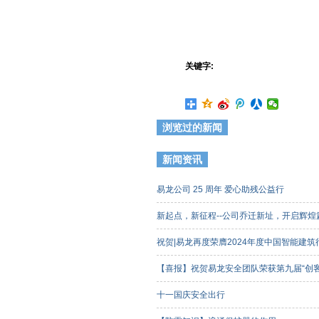
关键字:
浏览过的新闻
新闻资讯
易龙公司 25 周年 爱心助残公益行
新起点，新征程--公司乔迁新址，开启辉
祝贺|易龙再度荣膺2024年度中国智能建
【喜报】祝贺易龙安全团队荣获第九届“创
客组）三等奖
十一国庆安全出行