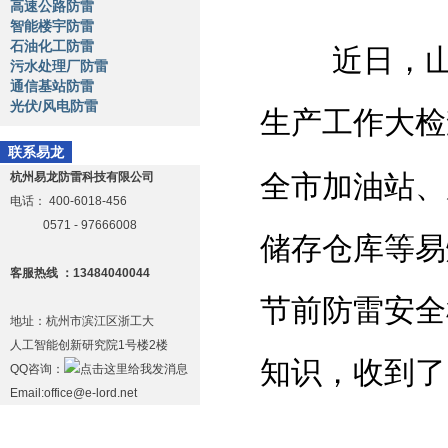
高速公路防雷
智能楼宇防雷
石油化工防雷
近日，山西
污水处理厂防雷
通信基站防雷
光伏/风电防雷
生产工作大检
联系易龙
全市加油站、
杭州易龙防雷科技有限公司
电话：
400-6018-456
0571 - 97666008
储存仓库等易
客服热线 ：13484040044
节前
防雷安全
地址：杭州市滨江区浙工大
人工智能创新研究院1号楼2楼
知识，收到了
QQ咨询：
Email:office@e-lord.net