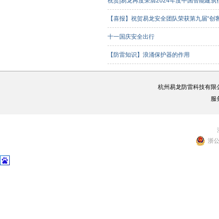
祝贺|易龙再度荣膺2024年度中国智能建
【喜报】祝贺易龙安全团队荣获第九届“创
客组）三等奖
十一国庆安全出行
【防雷知识】浪涌保护器的作用
杭州易龙防雷科技有限
服
浙公