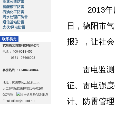
高速公路防雷
智能楼宇防雷
2013年
石油化工防雷
污水处理厂防雷
通信基站防雷
日，德阳市气
光伏/风电防雷
联系易龙
报》，让社会
杭州易龙防雷科技有限公司
电话：
400-6018-456
0571 - 97666008
雷电监测公
客服热线 ：13484040044
地址：杭州市滨江区浙工大
征、雷电强度
人工智能创新研究院1号楼2楼
QQ咨询：
计、防雷管理
Email:office@e-lord.net