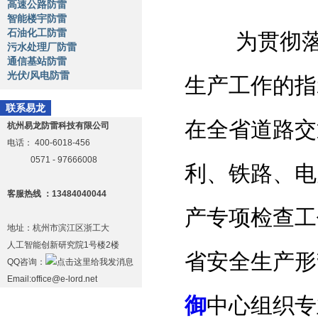
高速公路防雷
智能楼宇防雷
石油化工防雷
为贯彻
污水处理厂防雷
通信基站防雷
光伏/风电防雷
生产工作的指
联系易龙
在全省道路交
杭州易龙防雷科技有限公司
电话：
400-6018-456
0571 - 97666008
利、铁路、电
客服热线 ：13484040044
产专项检查工
地址：杭州市滨江区浙工大
人工智能创新研究院1号楼2楼
省安全生产形
QQ咨询：
Email:office@e-lord.net
御
中心组织专