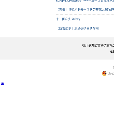
祝贺|易龙再度荣膺2024年度中国智能建
【喜报】祝贺易龙安全团队荣获第九届“创
客组）三等奖
十一国庆安全出行
【防雷知识】浪涌保护器的作用
杭州易龙防雷科技有限
服
浙公