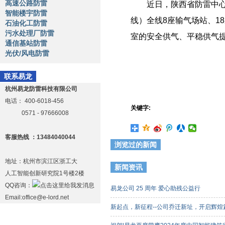
高速公路防雷
近日，陕西省防雷中心历时
智能楼宇防雷
线）全线8座输气场站、18
石油化工防雷
污水处理厂防雷
室的安全供气、平稳供气
通信基站防雷
光伏/风电防雷
联系易龙
杭州易龙防雷科技有限公司
电话：
400-6018-456
关键字:
0571 - 97666008
客服热线 ：13484040044
浏览过的新闻
地址：杭州市滨江区浙工大
新闻资讯
人工智能创新研究院1号楼2楼
QQ咨询：
易龙公司 25 周年 爱心助残公益行
Email:office@e-lord.net
新起点，新征程--公司乔迁新址，开启辉