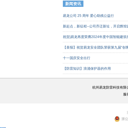
新闻资讯
易龙公司 25 周年 爱心助残公益行
新起点，新征程--公司乔迁新址，开启辉
祝贺|易龙再度荣膺2024年度中国智能建
【喜报】祝贺易龙安全团队荣获第九届“创
客组）三等奖
十一国庆安全出行
【防雷知识】浪涌保护器的作用
杭州易龙防雷科技有限
服
浙公