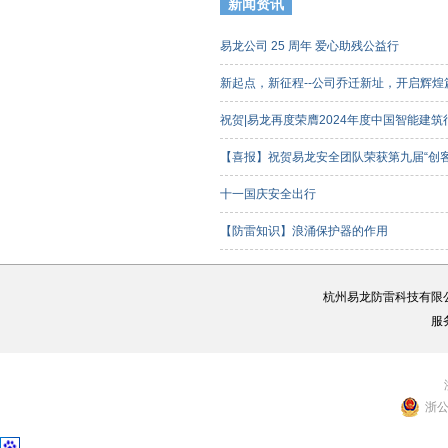
新闻资讯
易龙公司 25 周年 爱心助残公益行
新起点，新征程--公司乔迁新址，开启辉
祝贺|易龙再度荣膺2024年度中国智能建
【喜报】祝贺易龙安全团队荣获第九届“创
客组）三等奖
十一国庆安全出行
【防雷知识】浪涌保护器的作用
杭州易龙防雷科技有限
服
浙公