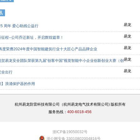
讯
易龙
25 周年 爱心助残公益行
易龙
新征程--公司乔迁新址，开启辉煌篇章！
易龙
龙再度荣膺2024年度中国智能建筑行业十大匠心产品品牌企业
易龙
祝贺易龙安全团队荣获第九届“创客中国”视觉智能中小企业创新创业大赛（创
等奖
易龙
安全出行
识】浪涌保护器的作用
杭州易龙防雷科技有限公司（杭州易龙电气技术有限公司) 版权所有
服务热线：
400-6018-456
浙ICP备19050032号
浙公网安备 33010802004816号