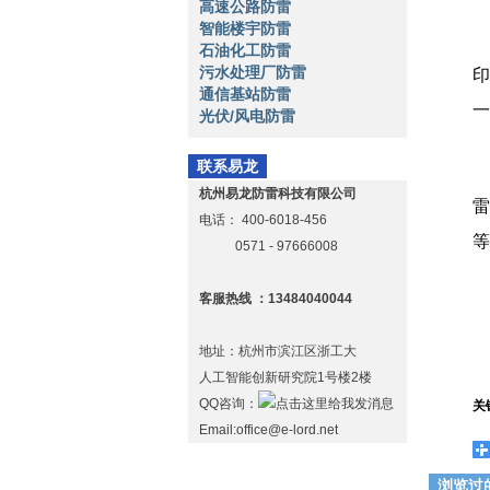
高速公路防雷
智能楼宇防雷
石油化工防雷
污水处理厂防雷
印
通信基站防雷
一
光伏/风电防雷
联系易龙
杭州易龙防雷科技有限公司
雷
电话：
400-6018-456
等
0571 - 97666008
客服热线 ：13484040044
地址：杭州市滨江区浙工大
人工智能创新研究院1号楼2楼
QQ咨询：
关
Email:office@e-lord.net
浏览过