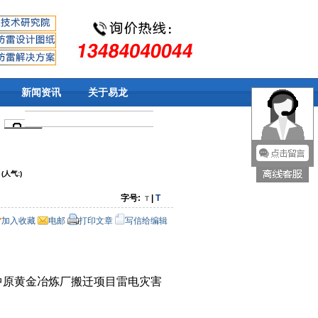
新闻资讯
关于易龙
(人气:
)
字号:
|
T
T
加入收藏
电邮
打印文章
写信给编辑
中原黄金冶炼厂搬迁项目雷电灾害