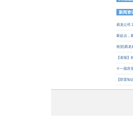
新闻资
易龙公司 
新起点，
祝贺|易
【喜报】
客组）三
十一国庆
【防雷知