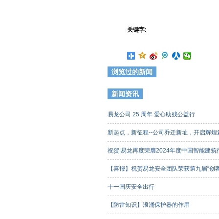
关键字:
浏览过的新闻
新闻资讯
易龙公司 25 周年 爱心助残公益行
新起点，新征程--公司乔迁新址，开启辉
祝贺|易龙再度荣膺2024年度中国智能建
【喜报】祝贺易龙安全团队荣获第九届“创
客组）三等奖
十一国庆安全出行
【防雷知识】浪涌保护器的作用