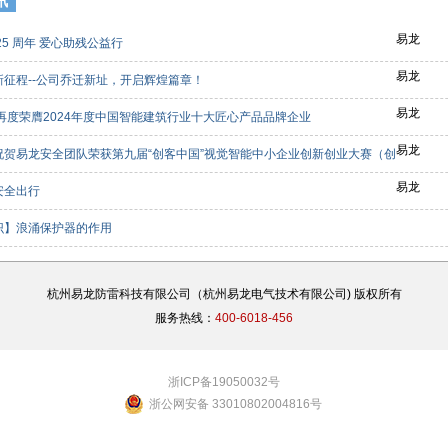
讯
易龙
25 周年 爱心助残公益行
易龙
新征程--公司乔迁新址，开启辉煌篇章！
易龙
龙再度荣膺2024年度中国智能建筑行业十大匠心产品品牌企业
易龙
祝贺易龙安全团队荣获第九届“创客中国”视觉智能中小企业创新创业大赛（创
等奖
易龙
安全出行
识】浪涌保护器的作用
杭州易龙防雷科技有限公司（杭州易龙电气技术有限公司) 版权所有
服务热线：
400-6018-456
浙ICP备19050032号
浙公网安备 33010802004816号