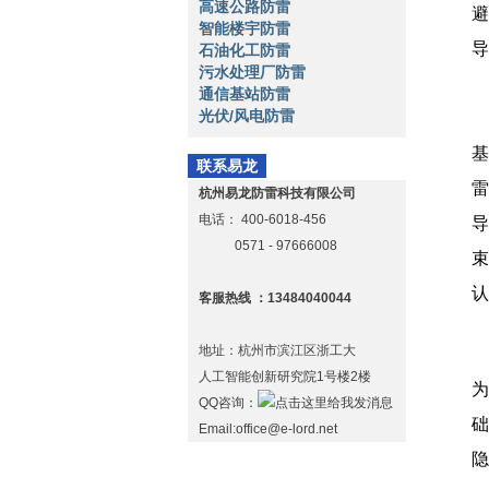
高速公路防雷
避
智能楼宇防雷
导
石油化工防雷
污水处理厂防雷
通信基站防雷
光伏/风电防雷
基
联系易龙
雷
杭州易龙防雷科技有限公司
电话：
400-6018-456
导
0571 - 97666008
束
认
客服热线 ：13484040044
地址：杭州市滨江区浙工大
人工智能创新研究院1号楼2楼
为
QQ咨询：
础
Email:office@e-lord.net
隐