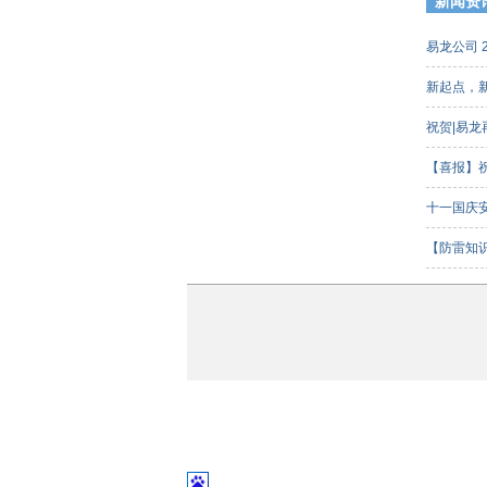
新闻资
易龙公司 
新起点，
祝贺|易
【喜报】
客组）三
十一国庆
【防雷知