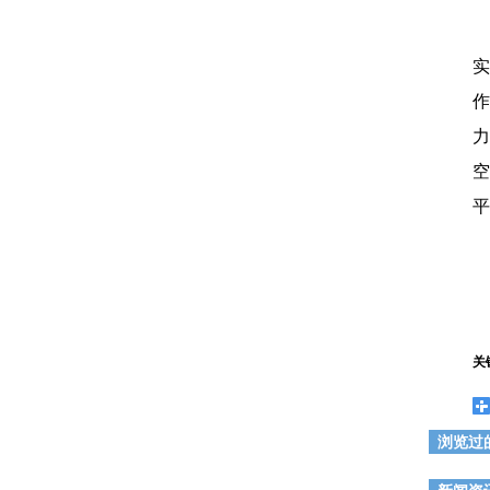
实
作
力
空
平
关
浏览过