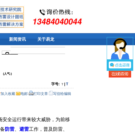
新闻资讯
关于易龙
(人气:
)
字号:
|
T
T
加入收藏
电邮
打印文章
写信给编辑
场安全运行带来较大威胁，为前移
备
防雷
、
避雷
工作，普及防雷、