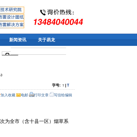
新闻资讯
关于易龙
:
)
字号:
|
T
T
加入收藏
电邮
打印文章
写信给编辑
次为全市（含十县一区）烟草系