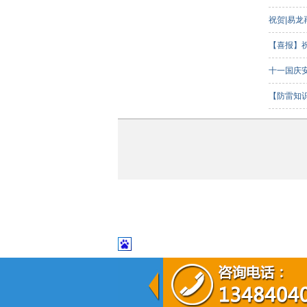
祝贺|易
【喜报】
客组）三
十一国庆
【防雷知