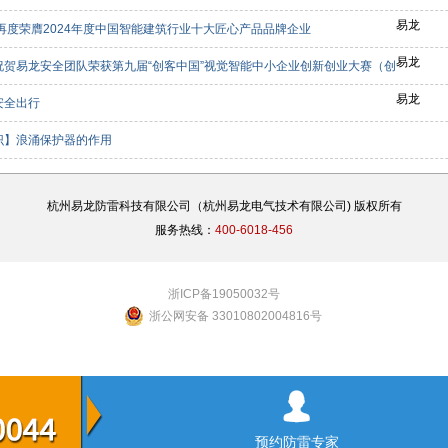
易龙
龙再度荣膺2024年度中国智能建筑行业十大匠心产品品牌企业
易龙
祝贺易龙安全团队荣获第九届“创客中国”视觉智能中小企业创新创业大赛（创
等奖
易龙
安全出行
识】浪涌保护器的作用
杭州易龙防雷科技有限公司（杭州易龙电气技术有限公司) 版权所有
服务热线：
400-6018-456
浙ICP备19050032号
浙公网安备 33010802004816号


预约防雷专家
预约防雷专家