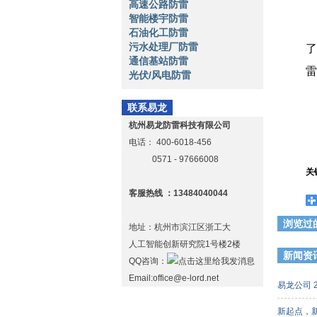
高速公路防雷
智能楼宇防雷
石油化工防雷
污水处理厂防雷
了
通信基站防雷
雷
光伏/风电防雷
联系易龙
杭州易龙防雷科技有限公司
电话：
400-6018-456
0571 - 97666008
关
客服热线 ：13484040044
浏览过
地址：杭州市滨江区浙工大
人工智能创新研究院1号楼2楼
新闻资
QQ咨询：
Email:office@e-lord.net
易龙公司 
新起点，