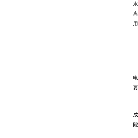
水
离
用
电
要
成
院