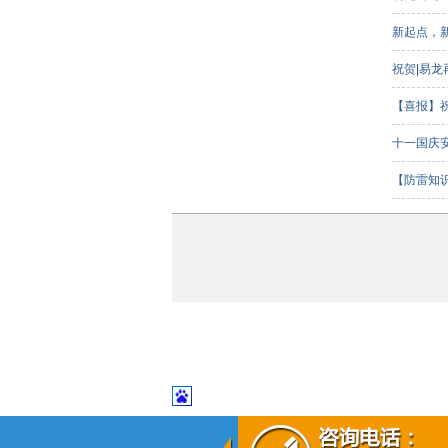
新起点，
祝贺|易
【喜报】
客组）三
十一国庆
【防雷知