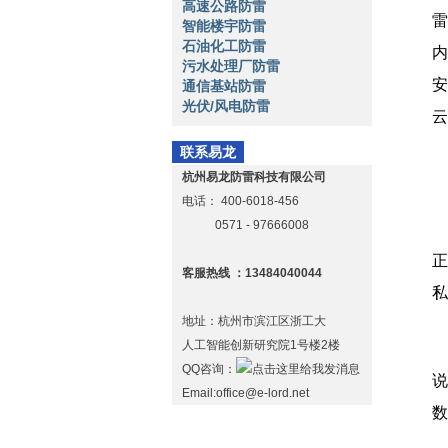
高速公路防雷
雷
智能楼宇防雷
石油化工防雷
内
污水处理厂防雷
安
通信基站防雷
光伏/风电防雷
云
联系易龙
杭州易龙防雷科技有限公司
电话：
400-6018-456
0571 - 97666008
正
客服热线 ：13484040044
私
地址：杭州市滨江区浙工大
人工智能创新研究院1号楼2楼
“
QQ咨询：
说
Email:office@e-lord.net
数