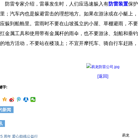
防雷专家介绍，雷暴发生时，人们应迅速躲入有
防雷装置
保护
里；汽车内也是躲避雷击的理想地方。如果在游泳或在小艇上，
应躲到船舱里。雷雨时不要在山坡孤立的小屋、草棚避雨，不要
扛金属工具和使用带有金属杆的雨伞，也不要游泳、划船和垂钓
的地方活动，不要站在楼顶上；不宜开摩托车、骑自行车赶路，
[返回]
键字:
的新闻
讯
易龙
25 周年 爱心助残公益行