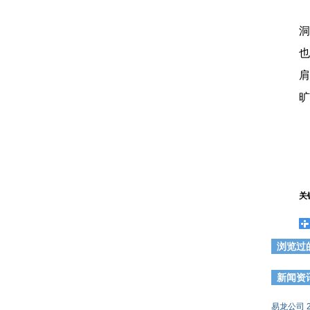
洞
也
肩
旷
关
浏览过
新闻资
易龙公司 