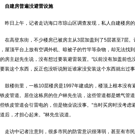
自建房普遍没避雷设施
昨日上午，记者走访海口市琼山区调查发现，私人自建楼房的
在高登东街，不少楼房已被房主从3层加盖到了5层甚至7层。
，屋顶平台上放有空调外机、晾被子的竹竿等杂物，却无法找到
的房主赵先生说，没有想过要装避雷装置。“以前没有加盖前也
要装这个东西，反正也没听说附近谁家没安装这个东西就出过事
楼街里，一栋10层楼房是1997年建成的，楼顶上根本没有
铁皮管道。居住这栋房的住户林先生说，这些管道都是燃气管道
些铁皮管道会引雷电的，但是物业说没事。“当时买房时没考虑
道后，才担心起来。”林先生说道。
走访中记者注意到，很多市民的防雷意识很薄弱，甚至有市民