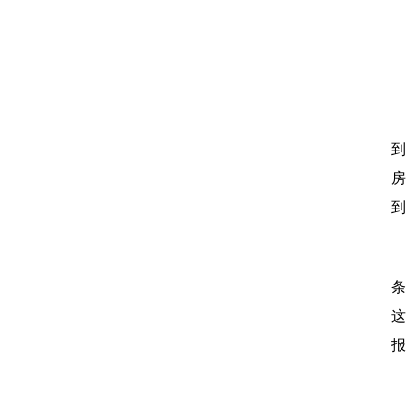
到
房
到
鼓
条
这
报