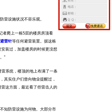
姓名：
电话：
邮箱：
防雷设施状况不容乐观。
Q Q：
提交
免费通话
记者爬上一栋5层的楼房房顶看
避雷针
等任何避雷装置。据这栋
没安装过，加盖楼房的时候更没想
。”
避雷系统，楼顶的地上布满了一条
，其实住户们曾向物业提醒过，
避雷这方面，最近看了些雷击人的
不知防雷设施为何物。大部分市