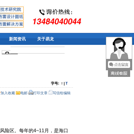
新闻资讯
关于易龙
字号:
|
T
T
加入收藏
电邮
打印文章
写信给编辑
险区。每年的4~11月，是海口