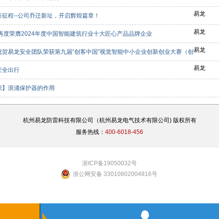
易龙
新征程--公司乔迁新址，开启辉煌篇章！
易龙
龙再度荣膺2024年度中国智能建筑行业十大匠心产品品牌企业
易龙
祝贺易龙安全团队荣获第九届“创客中国”视觉智能中小企业创新创业大赛（创
等奖
易龙
安全出行
识】浪涌保护器的作用
杭州易龙防雷科技有限公司（杭州易龙电气技术有限公司) 版权所有
服务热线：
400-6018-456
浙ICP备19050032号
浙公网安备 33010802004816号

