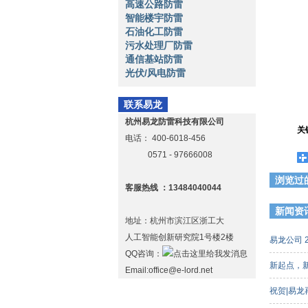
高速公路防雷
智能楼宇防雷
石油化工防雷
污水处理厂防雷
通信基站防雷
光伏/风电防雷
联系易龙
杭州易龙防雷科技有限公司
关
电话：
400-6018-456
0571 - 97666008
浏览过
客服热线 ：13484040044
新闻资
地址：杭州市滨江区浙工大
人工智能创新研究院1号楼2楼
易龙公司 
QQ咨询：
新起点，
Email:office@e-lord.net
祝贺|易