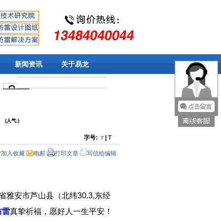
新闻资讯
关于易龙
(人气:
)
字号:
|
T
T
加入收藏
电邮
打印文章
写信给编辑
雅安市芦山县（北纬30.3,东经
防雷
真挚祈福，愿好人一生平安！