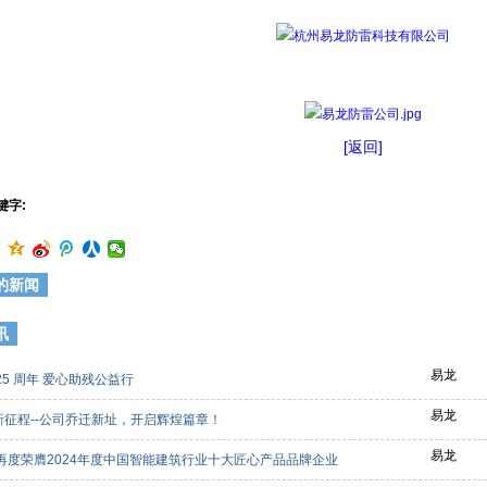
[返回]
键字:
的新闻
讯
易龙
25 周年 爱心助残公益行
易龙
新征程--公司乔迁新址，开启辉煌篇章！
易龙
龙再度荣膺2024年度中国智能建筑行业十大匠心产品品牌企业