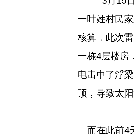
3
月
19
一叶姓村民家
核算，此次雷
一栋
4
层楼房
电击中了浮梁
顶，导致太阳
而在此前
4