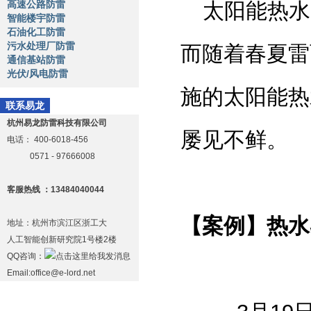
高速公路防雷
太阳能热水
智能楼宇防雷
石油化工防雷
污水处理厂防雷
而随着春夏雷
通信基站防雷
光伏/风电防雷
施
的太阳能热
联系易龙
杭州易龙防雷科技有限公司
屡见不鲜。
电话：
400-6018-456
0571 - 97666008
客服热线 ：13484040044
【案例】热水
地址：杭州市滨江区浙工大
人工智能创新研究院1号楼2楼
QQ咨询：
Email:office@e-lord.net