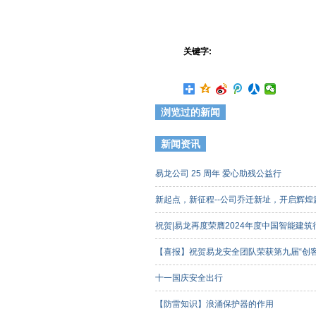
关键字:
浏览过的新闻
新闻资讯
易龙公司 25 周年 爱心助残公益行
新起点，新征程--公司乔迁新址，开启辉
祝贺|易龙再度荣膺2024年度中国智能建
【喜报】祝贺易龙安全团队荣获第九届“创
客组）三等奖
十一国庆安全出行
【防雷知识】浪涌保护器的作用