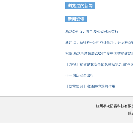
浏览过的新闻
新闻资讯
易龙公司 25 周年 爱心助残公益行
新起点，新征程--公司乔迁新址，开启辉
祝贺|易龙再度荣膺2024年度中国智能建
【喜报】祝贺易龙安全团队荣获第九届“创
客组）三等奖
十一国庆安全出行
【防雷知识】浪涌保护器的作用
杭州易龙防雷科技有限
服