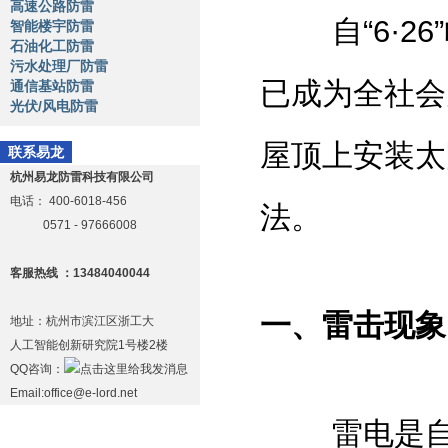
高速公路防雷
自“6·26
智能楼宇防雷
石油化工防雷
污水处理厂防雷
已成为全社会
通信基站防雷
光伏/风电防雷
屋顶上安装太
联系易龙
杭州易龙防雷科技有限公司
电话：
400-6018-456
法。
0571 - 97666008
客服热线 ：13484040044
一、雷击现象
地址：杭州市滨江区浙工大
人工智能创新研究院1号楼2楼
QQ咨询：
Email:office@e-lord.net
雷电是自然