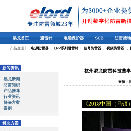
易龙首页
避雷针
电涌保护器
SCB
防雷接地
产品直通车：
电源防雷器
，
EPP系列避雷针
，
信号防雷器
，
视频防雷器
，
新闻资讯
杭州易龙防雷科技董事
易龙新闻
来源：
防雷知识
产品推荐
行业资讯
解决方案
《
2018
中国（乌镇
案例
解决方案