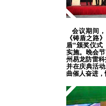
会议期间
《铸盾之路》
盾”颁奖仪式
实施。晚会节
州易龙防雷科
并在庆典活动
曲催人奋进，