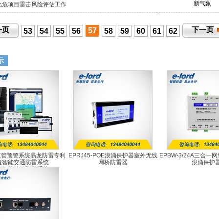
新气象
化危项目雷击风险评估工作
一页
下一页
57
53
54
55
56
58
59
60
61
62
示
能监管预警系统易龙防雷专利
EPRJ45-POE浪涌保护器室外无线
EPBW-3/24A三合
造智能交通防雷系统
网桥防雷器
浪涌保护
PD智能监管预警系统
EPRJ45-POE
EPBW-3/2