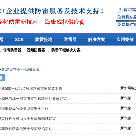
器
SCB
防雷接地
避雷器
解决方案
应用案例
，
信号防雷器
，
视频防雷器
，
防雷工程解决方案
位置
:
易龙首页
>>
新闻资讯
讯
新华网电
完成500千伏吕稷线线路避雷器加装工作
新气象
漉湖风电场一期雷电灾害风险评估专家评审
新气象
加强烟花爆竹企业防雷安全工作
新气象
减灾行政许可纳入全县建筑领域联审
新气象
烟花爆竹防雷电安全专项整治活动