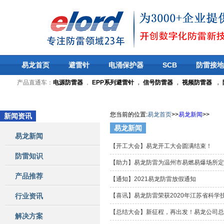
易龙首页
避雷针
电涌保护器
SCB
防雷接地
产品直通车：
电源防雷器
，
EPP系列避雷针
，
信号防雷器
，
视频防雷器
，
您当前的位置
:
易龙首页
>>
易龙新闻
>>
新闻资讯
易龙新闻
易龙新闻
【开工大会】易龙开工大会圆满结束！
防雷知识
【助力】易龙防雷为温州市易燃易爆场所
产品推荐
【通知】2021易龙防雷放假通知
行业资讯
【喜讯】易龙防雷荣获2020年江苏省科学
【总结大会】新征程，再出发！易龙公司
解决方案