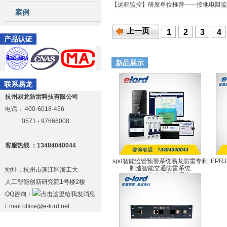
【远程监控】研发单位推荐——接地电阻
案例
上一页
1
2
3
4
产品认证
新品展示
联系易龙
杭州易龙防雷科技有限公司
电话：
400-6018-456
0571 - 97666008
客服热线 ：13484040044
spd智能监管预警系统易龙防雷专利
EPR
制造智能交通防雷系统
地址：杭州市滨江区浙工大
SPD智能监管预警系统
人工智能创新研究院1号楼2楼
QQ咨询：
Email:office@e-lord.net