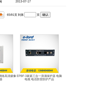
2013-07-17
网
65/91
页 到第
页
合一网络高清摄像
EPBF-3家庭三合一浪涌保护器 电脑
器
电视 电话防雷防护产品
0A
EPBF-3