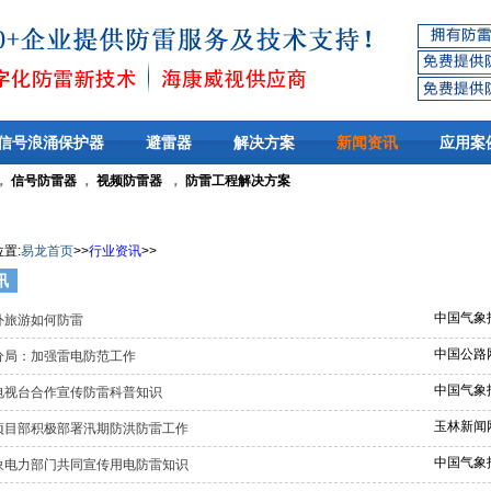
信号浪涌保护器
避雷器
解决方案
新闻资讯
应用案
，
信号防雷器
，
视频防雷器
，
防雷工程解决方案
位置
:
易龙首页
>>
行业资讯
>>
讯
中国气象
外旅游如何防雷
中国公路
分局：加强雷电防范工作
中国气象
电视台合作宣传防雷科普知识
玉林新闻
项目部积极部署汛期防洪防雷工作
中国气象
象电力部门共同宣传用电防雷知识