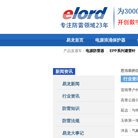
易龙首页
电源浪涌保护器
产品直通车：
电源防雷器
，
EPP系列避雷针
您当前的
新闻资讯
行业资
易龙新闻
雷雨季户
行业资讯
高青公路
防雷知识
延边：与
防雷法规
玉铁第一
沛县：气
易龙大事记