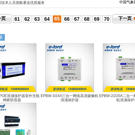
中国气象
雷技术人员冒酷暑送优质服务
一页
下一页
65
61
62
63
64
66
67
68
69
70
示
5-POE浪涌保护器室外无线
EPBW-3/24A三合一网络高清摄像机
EPBW-2/220A二
网桥防雷器
浪涌保护器
机浪涌保护
EPRJ45-POE
EPBW-3/24A
EPBW-2/22