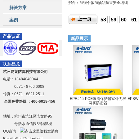
邢台：加强个体加油站防雷安全培训
解决方案
上一页
58
59
60
61
案例
产品认证
新品展示
联系易龙
杭州易龙防雷科技有限公司
电话：13484040044
0571 - 8766 6008
传真：0571 - 8821 2511
EPRJ45-POE浪涌保护器室外无线
EPB
全国免费热线 ：400-6018-456
网桥防雷器
EPRJ45-POE
地址：杭州市滨江区滨文路95
号活水通信园8号楼5楼
QQ咨询：
Email:office@e-lord.net