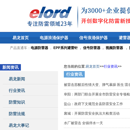
易龙首页
电源浪涌保护器
信号浪涌保护器
避雷
产品直通车：
电源防雷器
，
EPP系列避雷针
，
信号防雷器
，
视频防雷器
，
您当前的位置
:
易龙首页
>>
行业资讯
>>
新闻资讯
行业资讯
易龙新闻
被雷击苏醒后性情大变、脾气暴躁 医生:
行业资讯
阜阳：两部门联合开展全市防雷安全专项
防雷知识
盐山：政府下文规范全县防雷安全工作
防雷法规
襄城：开展防雷安全执法大检查活动
水厂被雷击 全镇停水一天
易龙大事记