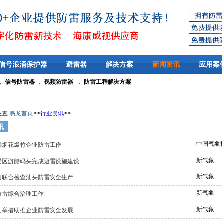
信号浪涌保护器
避雷器
解决方案
新闻资讯
应用案
，
信号防雷器
，
视频防雷器
，
防雷工程解决方案
位置
:
易龙首页
>>
行业资讯
>>
讯
中国气象
强烟花爆竹企业防雷工作
新气象
景区游船码头完成避雷设施建设
新气象
门联合检查汕头防雷安全生产
新气象
防雷综合治理工作
新气象
三举措助推企业防雷安全发展