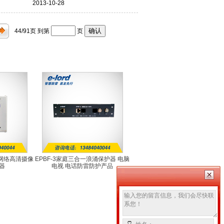
2013-10-28
44/91
页 到第
页
合一网络高清摄像
EPBF-3家庭三合一浪涌保护器 电脑
器
电视 电话防雷防护产品
0A
EPBF-3