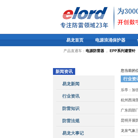
易龙首页
电源浪涌保护器
产品直通车：
电源防雷器
，
EPP系列避雷针
您当前的
新闻资讯
行业资
易龙新闻
乐亭：加
行业资讯
杭州西湖
防雷知识
广东四部
防雷法规
昆明开展
龙泉气象
易龙大事记