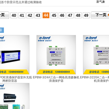
新气象
成首个防雷示范点并通过检测验收
一页
下一页
44
40
41
42
43
45
46
47
48
49
示
5-POE浪涌保护器室外无线
EPBW-3/24A三合一网络高清摄像机
EPBW-2/220A二
网桥防雷器
浪涌保护器
机浪涌保护
EPRJ45-POE
EPBW-3/24A
EPBW-2/22