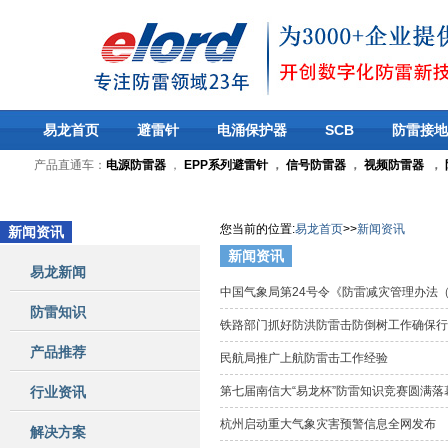
易龙首页
避雷针
电涌保护器
SCB
防雷接地
产品直通车：
电源防雷器
，
EPP系列避雷针
，
信号防雷器
，
视频防雷器
，
您当前的位置
:
易龙首页
>>
新闻资讯
新闻资讯
新闻资讯
易龙新闻
中国气象局第24号令《防雷减灾管理办法
防雷知识
铁路部门抓好防洪防雷击防倒树工作确保
产品推荐
民航局推广上航防雷击工作经验
行业资讯
第七届南信大“易龙杯”防雷知识竞赛圆满落
杭州启动重大气象灾害预警信息全网发布
解决方案