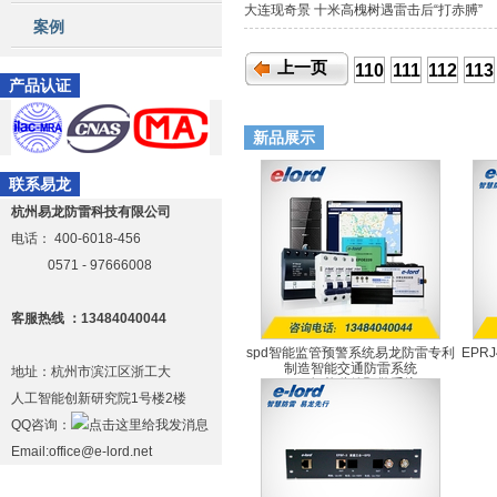
大连现奇景 十米高槐树遇雷击后“打赤膊”
案例
上一页
110
111
112
113
产品认证
新品展示
联系易龙
杭州易龙防雷科技有限公司
电话：
400-6018-456
0571 - 97666008
客服热线 ：13484040044
spd智能监管预警系统易龙防雷专利
EPR
制造智能交通防雷系统
地址：杭州市滨江区浙工大
SPD智能监管预警系统
人工智能创新研究院1号楼2楼
QQ咨询：
Email:office@e-lord.net